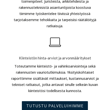
toimenpiteet. Juristeista, arkkitehdeista ja
rakennusteknisistä asiantuntijoista koostuva
tiimimme työskentelee tiiviissä yhteistyössä
tarjotaksemme tehokkaita ja tarpeisiisi räätälöityjä
ratkaisuja.
Kiinteistön hinta-arviot ja arvonmääritykset
Toteutamme kiinteistö- ja vahinkoarviointeja sekä
rakennusten vauriotutkimuksia. Yksityiskohtaiset
raporttimme sisältävät mittaukset, kustannusarviot ja
tekniset ratkaisut, jotka antavat sinulle selkeän kuvan
kiinteistösi todellisesta kunnosta.
TUTUSTU PALVELUIHIMME