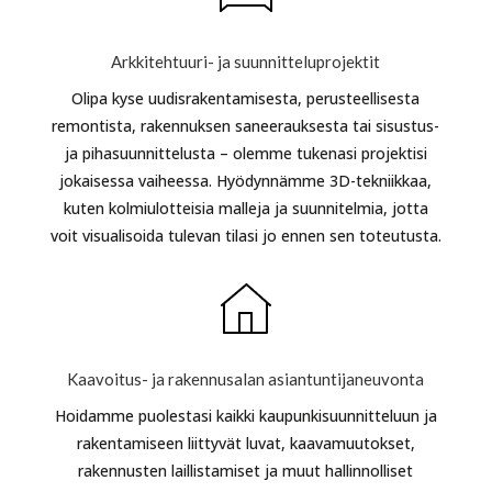
Arkkitehtuuri- ja suunnitteluprojektit
Olipa kyse uudisrakentamisesta, perusteellisesta
remontista, rakennuksen saneerauksesta tai sisustus-
ja pihasuunnittelusta – olemme tukenasi projektisi
jokaisessa vaiheessa. Hyödynnämme 3D-tekniikkaa,
kuten kolmiulotteisia malleja ja suunnitelmia, jotta
voit visualisoida tulevan tilasi jo ennen sen toteutusta.
Kaavoitus- ja rakennusalan asiantuntijaneuvonta
Hoidamme puolestasi kaikki kaupunkisuunnitteluun ja
rakentamiseen liittyvät luvat, kaavamuutokset,
rakennusten laillistamiset ja muut hallinnolliset