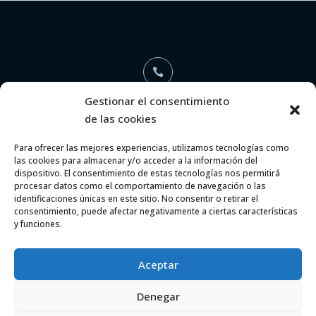

Gestionar el consentimiento
de las cookies
+34 696 368 886
Para ofrecer las mejores experiencias, utilizamos tecnologías como
las cookies para almacenar y/o acceder a la información del

dispositivo. El consentimiento de estas tecnologías nos permitirá
procesar datos como el comportamiento de navegación o las
identificaciones únicas en este sitio. No consentir o retirar el
consentimiento, puede afectar negativamente a ciertas características
info@aaarquitectosyabogados.com
y funciones.
Aceptar
Denegar