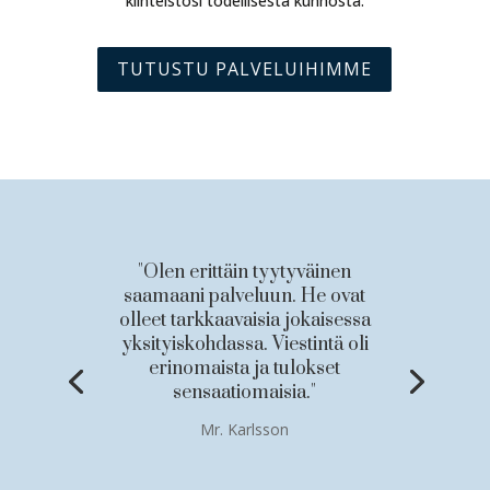
kiinteistösi todellisesta kunnosta.
TUTUSTU PALVELUIHIMME
"Olen erittäin tyytyväinen
saamaani palveluun. He ovat
olleet tarkkaavaisia jokaisessa
yksityiskohdassa. Viestintä oli
erinomaista ja tulokset
sensaatiomaisia."
Mr. Karlsson