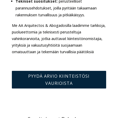
Tekniset suositukset:
perusteelliset
parannusehdotukset, joilla pyritään takaamaan
rakennuksen turvallisuus ja pitkäikäisyys.
Me AA Arquitectos & Abogadosilla laadimme tarkkoja,
puolueettomia ja teknisesti perusteltuja
vahinkorarvioita, jotka auttavat kiinteistönomistajia,
yrityksiä ja vakuutusyhtiöitä suojaamaan
omaisuuttaan ja tekemään turvallisia päätöksiä
PYYDÄ ARVIO KIINTEISTÖSI
VAURIOISTA