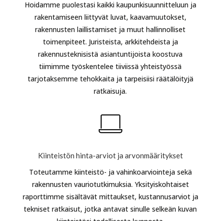
Hoidamme puolestasi kaikki kaupunkisuunnitteluun ja
rakentamiseen liittyvät luvat, kaavamuutokset,
rakennusten laillistamiset ja muut hallinnolliset
toimenpiteet. Juristeista, arkkitehdeista ja
rakennusteknisistä asiantuntijoista koostuva
tiimimme työskentelee tiiviissä yhteistyössä
tarjotaksemme tehokkaita ja tarpeisiisi räätälöityjä
ratkaisuja.
Kiinteistön hinta-arviot ja arvonmääritykset
Toteutamme kiinteistö- ja vahinkoarviointeja sekä
rakennusten vauriotutkimuksia. Yksityiskohtaiset
raporttimme sisältävät mittaukset, kustannusarviot ja
tekniset ratkaisut, jotka antavat sinulle selkeän kuvan