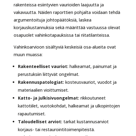
rakenteissa esiintyvien vaurioiden laajuutta ja
vakavuutta. Näiden raporttien pohjalta voidaan tehdä
argumentoituja johtopäätöksiä, laskea
korjauskustannuksia sekä määrittää vastuussa olevat
osapuolet vahinkotapauksissa tai riitatilanteissa.
Vahinkoarvioon sisältyviä keskeisiä osa-alueita ovat
muun muassa:
Rakenteelliset vauriot:
halkeamat, painumat ja
perustuksiin liittyvät ongelmat.
Rakennuspatologiat:
kosteusvauriot, vuodot ja
materiaalien vioittumiset.
Katto- ja julkisivuongelmat:
rikkoutuneet
kattotiilet, vuotokohdat, halkeamat ja ulkopintojen
rapautumiset.
Taloudelliset arviot:
tarkat kustannusarviot
korjaus- tai restaurointitoimenpiteistä.