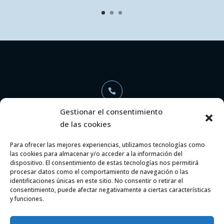

Gestionar el consentimiento
de las cookies
+34 696 368 886
Para ofrecer las mejores experiencias, utilizamos tecnologías como
las cookies para almacenar y/o acceder a la información del

dispositivo. El consentimiento de estas tecnologías nos permitirá
procesar datos como el comportamiento de navegación o las
identificaciones únicas en este sitio. No consentir o retirar el
consentimiento, puede afectar negativamente a ciertas características
info@aaarquitectosyabogados.com
y funciones.