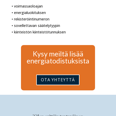
• voimassaoloajan
• energialuokituksen
• rekisteröintinumeron
• sovellettavan säätelytyypin
• kiinteistön kiinteistötunnuksen
Kysy meiltä lisää
energiatodistuksista
OTA YHTEYTTÄ