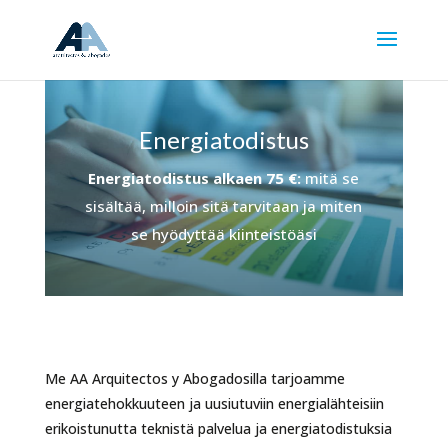
Energiatodistus
Energiatodistus alkaen 75 €:
mitä se
sisältää, milloin sitä tarvitaan ja miten
se hyödyttää kiinteistöäsi
Me AA Arquitectos y Abogadosilla tarjoamme
energiatehokkuuteen ja uusiutuviin energialähteisiin
erikoistunutta teknistä palvelua ja energiatodistuksia