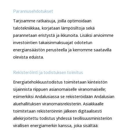
Parannusehdotukset
Tarjoamme ratkaisuja, joilla optimoidaan
talotekniikkaa, korjataan lämpösiltoja sekä
parannetaan eristystä ja ikkunoita. Lisäksi arvioimme
investointien takaisinmaksuajat odotetun
energiansäästön perusteella ja kerromme saatavilla
olevista eduista.
Rekisteröinti ja todistuksen toimitus
Energiatehokkuustodistus toimitetaan kiinteistön
sijainnista riippuen asianomaiselle viranomaiselle;
esimerkiksi Andalusiassa se rekisteröidään Andalusian
aluehallituksen viranomaisrekisteriin. Asiakkaalle
toimitetaan rekisteröinnin jälkeen digitaalisesti
allekirjoitettu todistus yhdessä teollisuusministeriön
virallisen energiamerkin kanssa, joka sisältää: