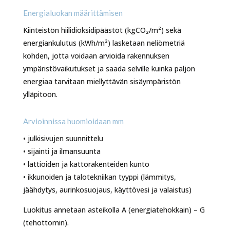
Energialuokan määrittämisen
Kiinteistön hiilidioksidipäästöt (kgCO₂/m²) sekä
energiankulutus (kWh/m²) lasketaan neliömetriä
kohden, jotta voidaan arvioida rakennuksen
ympäristövaikutukset ja saada selville kuinka paljon
energiaa tarvitaan miellyttävän sisäympäristön
ylläpitoon.
Arvioinnissa huomioidaan mm
• julkisivujen suunnittelu
• sijainti ja ilmansuunta
• lattioiden ja kattorakenteiden kunto
• ikkunoiden ja talotekniikan tyyppi (lämmitys,
jäähdytys, aurinkosuojaus, käyttövesi ja valaistus)
Luokitus annetaan asteikolla A (energiatehokkain) – G
(tehottomin).