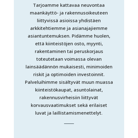
Tarjoamme kattavaa neuvontaa
maankäyttö- ja rakennusoikeuteen
liittyvissä asioissa yhdistäen
arkkitehtiemme ja asianajajiemme
asiantuntemuksen. Pidämme huolen,
että kiinteistöjen osto, myynti,
rakentaminen tai peruskorjaus
toteutetaan voimassa olevan
lainsäädännön mukaisesti, minimoiden
riskit ja optimoiden investoinnit.
Palveluihimme sisältyvät muun muassa
kiinteistökaupat, asuntolainat,
rakennusvirheisiin liittyvät
korvausvaatimukset sekä erilaiset
luvat ja laillistamismenettelyt.