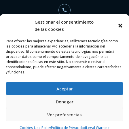

Gestionar el consentimiento
de las cookies
+34 696 368 886
Para ofrecer las mejores experiencias, utilizamos tecnologías como
las cookies para almacenar y/o acceder a la información del

dispositivo. El consentimiento de estas tecnologías nos permitirá
procesar datos como el comportamiento de navegación o las
identificaciones únicas en este sitio. No consentir o retirar el
consentimiento, puede afectar negativamente a ciertas características
info@aaarquitectosyabogados.com
y funciones.
Aceptar
Denegar
Ver preferencias
Copyright © 2025 AA Arquitectos y Abogados. All
Rights Reserved.
Cookies Use Policy
Política de Privacidad
Legal Warning