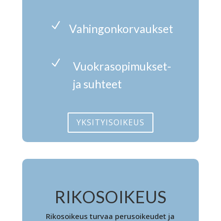
N
Vahingonkorvaukset
N
Vuokrasopimukset-
ja suhteet
YKSITYISOIKEUS
RIKOSOIKEUS
Rikosoikeus turvaa perusoikeudet ja