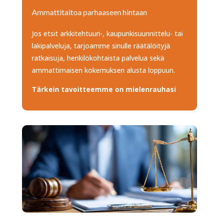
Ammattitaitoa parhaaseen hintaan
Jos etsit arkkitehtuuri-, kaupunkisuunnittelu- tai
lakipalveluja, tarjoamme sinulle räätälöityjä
ratkaisuja, henkilökohtaista palvelua sekä
ammattimaisen kokemuksen alusta loppuun.
Tärkein tavoitteemme on mielenrauhasi