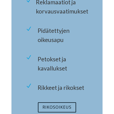
N
Reklamaatiot ja
korvausvaatimukset
N
Pidätettyjen
oikeusapu
N
Petokset ja
kavallukset
N
Rikkeet ja rikokset
RIKOSOIKEUS