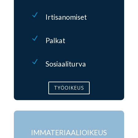
N
Irtisanomiset
N
Palkat
N
Sosiaaliturva
TYÖOIKEUS
IMMATERIAALIOIKEUS