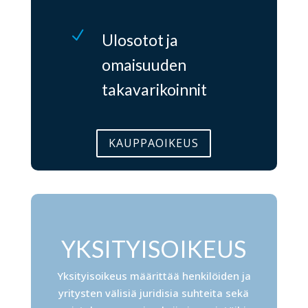
N
Ulosotot ja
omaisuuden
takavarikoinnit
KAUPPAOIKEUS
YKSITYISOIKEUS
Yksityisoikeus määrittää henkilöiden ja
yritysten välisiä juridisia suhteita sekä