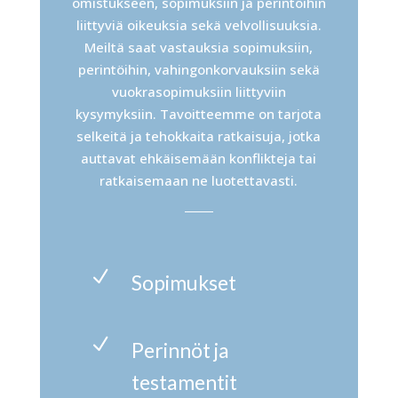
omistukseen, sopimuksiin ja perintöihin
liittyviä oikeuksia sekä velvollisuuksia.
Meiltä saat vastauksia sopimuksiin,
perintöihin, vahingonkorvauksiin sekä
vuokrasopimuksiin liittyviin
kysymyksiin. Tavoitteemme on tarjota
selkeitä ja tehokkaita ratkaisuja, jotka
auttavat ehkäisemään konflikteja tai
ratkaisemaan ne luotettavasti.
N
Sopimukset
N
Perinnöt ja
testamentit