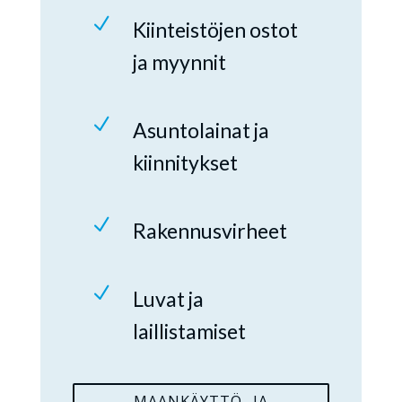
N
Kiinteistöjen ostot
ja myynnit
N
Asuntolainat ja
kiinnitykset
N
Rakennusvirheet
N
Luvat ja
laillistamiset
MAANKÄYTTÖ- JA