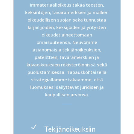
Immateriaalioikeus takaa teosten,
keksintöjen, tavaramerkkien ja mallien
oikeudellisen suojan sekä tunnustaa
kirjailijoiden, keksijöiden ja yritysten
oikeudet aineettomaan
omaisuuteensa. Neuvomme
asianomaisia tekijänoikeuksien,
patenttien, tavaramerkkien ja
kuvaoikeuksien rekisteröinnissä sekä
puolustamisessa. Tapauskohtaisella
strategiallamme takaamme, että
luomuksesi säilyttävät juridisen ja
kaupallisen arvonsa.
N
Tekijänoikeuksiin