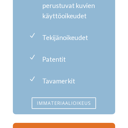
perustuvat kuvien
käyttöoikeudet
N
Tekijänoikeudet
N
Patentit
N
Tavamerkit
IMMATERIAALIOIKEUS