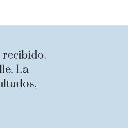
 recibido.
le. La
ultados,