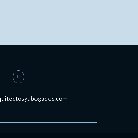

quitectosyabogados.com