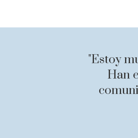
"Estoy mu
Han e
comunic