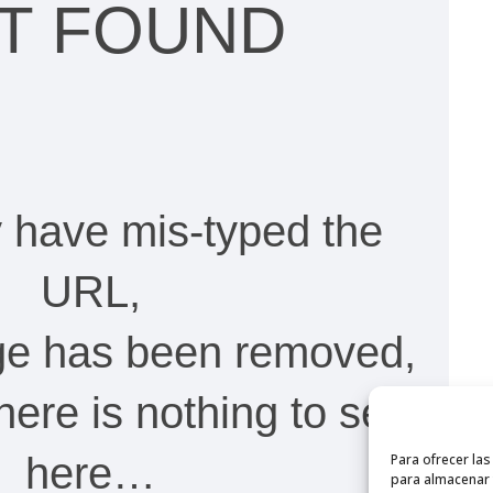
T FOUND
 have mis-typed the
URL,
age has been removed,
 there is nothing to see
here…
Para ofrecer la
para almacenar y