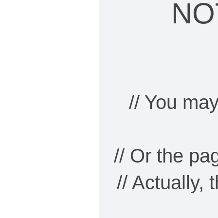
NO
// You may
// Or the p
// Actually,